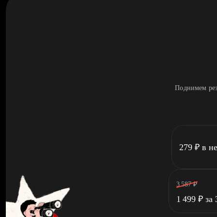
Поднимем рез
279
₽
в н
3 587
₽
1 499
₽
за 