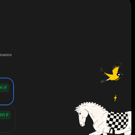
мпании
96
₽
088
₽