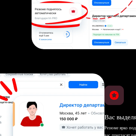
Вас выделя
Резюме ярко под
вас пригласят р