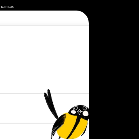
ткликах