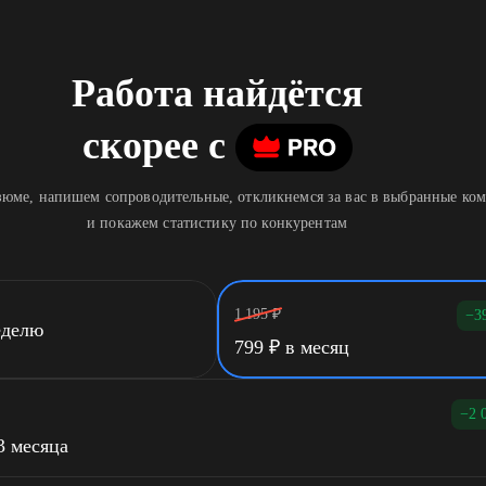
Работа найдётся
скорее
c
юме, напишем сопроводительные, откликнемся за вас в выбранные ко
и покажем статистику по конкурентам
1 195
₽
−3
еделю
799
₽
в месяц
−2 
3 месяца