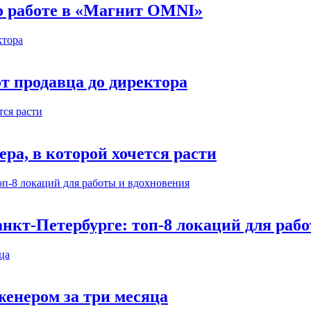
 о работе в «Магнит OMNI»
т продавца до директора
а, в которой хочется расти
нкт-Петербурге: топ-8 локаций для раб
енером за три месяца