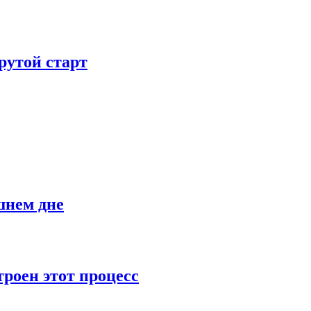
рутой старт
шнем дне
роен этот процесс