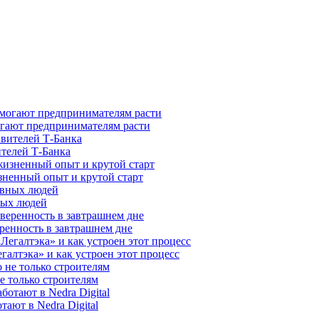
гают предпринимателям расти
ителей Т-Банка
зненный опыт и крутой старт
ных людей
ренность в завтрашнем дне
галтэка» и как устроен этот процесс
е только строителям
ают в Nedra Digital