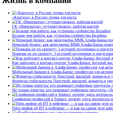
Жизнь в компании
«Каргилл» в России: почва для роста
ГК «Император»: путешествовать, работая вахтой
Больше чем работа: как устроены сообщества Билайна
Немалый бизнес: как менеджеры ММБ Альфа-Банка помо
Помощь не по скрипту: 5 историй поддержки и представ
Как работают в контакт-центре Альфа-Банка: богатый жи
Мобильный банкир в Альфа-Банке: профессия для актив
Формула стабильности Донстрой: масштаб, команда и уве
Не только юристы: кто развивает цифровые продукты «Ле
Симфония профессий в Sminex: почему здесь интересно н
Пять мифов об ИТ в нефтянке — и как на самом деле работ