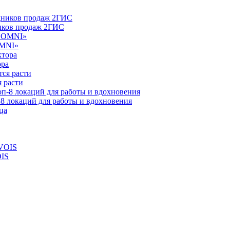
ников продаж 2ГИС
OMNI»
ора
 расти
-8 локаций для работы и вдохновения
OIS