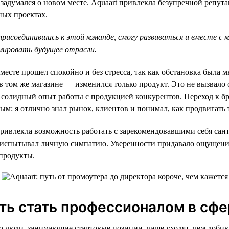
я задумался о новом месте. Aquaart привлекла безупречной репу
ных проектах.
 присоединившись к этой команде, смогу развиваться и вместе с 
мировать будущее отрасли.
месте прошел спокойно и без стресса, так как обстановка была м
в том же магазине — изменился только продукт. Это не вызвало
л солидный опыт работы с продукцией конкурентов. Переход к бр
ым: я отлично знал рынок, клиентов и понимал, как продвигать 
привлекла возможность работать с зарекомендовавшими себя са
я испытывал личную симпатию. Уверенности придавало ощущени
продукты.
ь стать профессионалом в сф
о люди, занимающие стартовые позиции, чаще уходят, чем добив