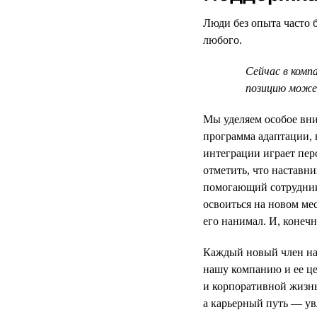
Люди без опыта часто б
любого.
Сейчас в комп
позицию может
Мы уделяем особое вни
программа адаптации, 
интеграции играет пер
отметить, что наставни
помогающий сотруднику
освоиться на новом ме
его нанимал. И, конеч
Каждый новый член на
нашу компанию и ее це
и корпоративной жизн
а карьерный путь — у