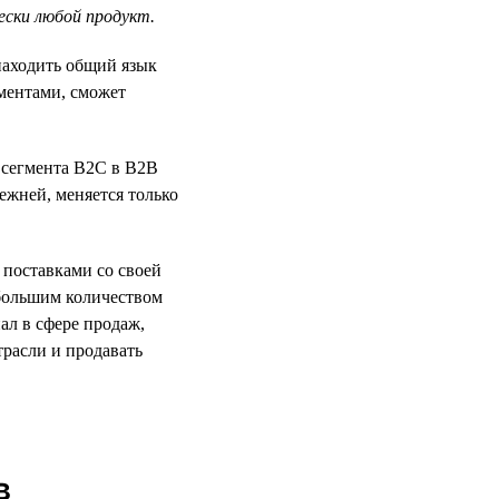
ески любой продукт.
находить общий язык
ментами, сможет
з сегмента B2C в B2B
ежней, меняется только
 поставками со своей
 большим количеством
ал в сфере продаж,
расли и продавать
в