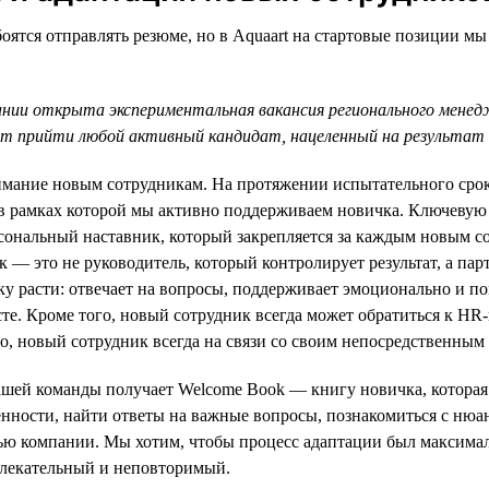
оятся отправлять резюме, но в Aquaart на стартовые позиции мы
ании открыта экспериментальная вакансия регионального мене
 прийти любой активный кандидат, нацеленный на результат 
мание новым сотрудникам. На протяжении испытательного срока
в рамках которой мы активно поддерживаем новичка. Ключевую
сональный наставник, который закрепляется за каждым новым с
к — это не руководитель, который контролирует результат, а парт
 расти: отвечает на вопросы, поддерживает эмоционально и по
сте. Кроме того, новый сотрудник всегда может обратиться к HR
но, новый сотрудник всегда на связи со своим непосредственным
шей команды получает Welcome Book — книгу новичка, которая 
нности, найти ответы на важные вопросы, познакомиться с нюа
ью компании. Мы хотим, чтобы процесс адаптации был максима
влекательный и неповторимый.