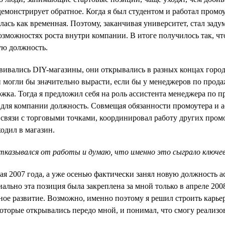
демонстрирует обратное. Когда я был студентом и работал промо
ась как временная. Поэтому, заканчивая университет, стал заду
возможностях роста внутри компании. В итоге получилось так, чт
ую должность.
звивались DIY-магазины, они открывались в разных концах город
 могли бы значительно вырасти, если бы у менеджеров по прод
жка. Тогда я предложил себя на роль ассистента менеджера по 
 для компании должность. Совмещая обязанности промоутера и а
 связи с торговыми точками, координировал работу других пром
одил в магазин.
отказывался от работы и думаю, что именно это сыграло ключеву
мая 2007 года, а уже осенью фактически занял новую должность 
ально эта позиция была закреплена за мной только в апреле 200
ное развитие. Возможно, именно поэтому я решил строить карье
оторые открывались передо мной, и понимал, что смогу реализова