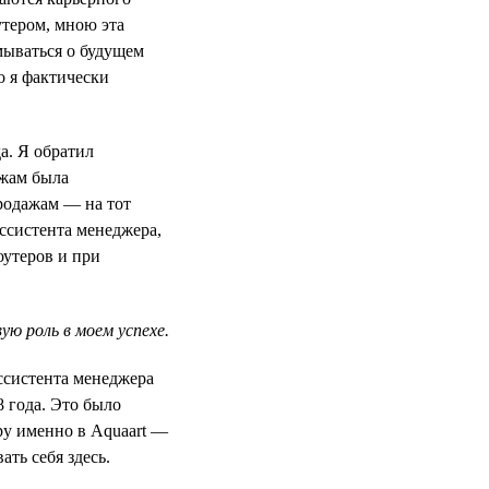
утером, мною эта
мываться о будущем
о я фактически
а. Я обратил
ажам была
продажам — на тот
ссистента менеджера,
оутеров и при
ю роль в моем успехе.
ассистента менеджера
8 года. Это было
ру именно в Aquaart —
ть себя здесь.