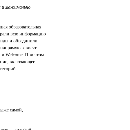
 и максимально
нная образовательная
собрали всю информацию
анды и объединили
 напрямую зависят
 и Welcome. При этом
жение, включающее
тегорий.
даже самой,
ьного — каждый