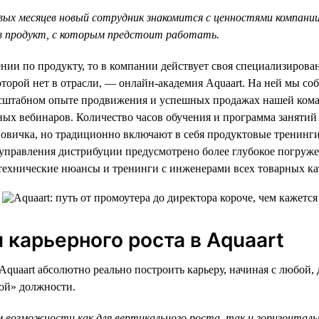
вых месяцев новый сотрудник знакомится с ценностями компании
в продукт, с которым предстоит работать.
ении по продукту, то в компании действует своя специализирова
оторой нет в отрасли, — онлайн-академия Aquaart. На ней мы 
асштабном опыте продвижения и успешных продажах нашей ком
ных вебинаров. Количество часов обучения и программа занятий
овичка, но традиционно включают в себя продуктовые тренинги
я управления дистрибуции предусмотрено более глубокое погру
технические нюансы и тренинги с инженерами всех товарных ка
 карьерного роста в Aquaart
Aquaart абсолютно реально построить карьеру, начиная с любой, 
ной» должности.
 возможности как для вертикального роста, так и горизонтал