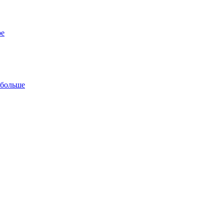
ре
 больше