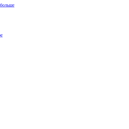
 больше
ре