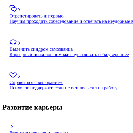
Отрепетировать интервью
Научим проходить собеседование и отвечать на неудобные
Вылечить синдром самозванца
Карьерный психолог поможет чувствовать себя увереннее
Справиться с выгоранием
Психолог поддержит, если не осталось сил на работу
Развитие карьеры
Развитие навыков и карьеры